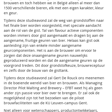
brouwen en toch hebben we in België alleen al meer dan
1500 verschillende bieren, elk met een eigen karakter, kleur
en geur.
Tijdens deze studieavond zal de weg van grondstoffen naar
het finale bier worden voorgesteld, met speciale aandacht
aan de rol van de gist. Tal van flavour actieve componenten
worden immers door gist aangemaakt en dragen bij aan de
aangename, fruitige geuren van bier. Helaas kan gist ook
aanleiding zijn van enkele minder aangename
geurcomponenten. Het is aan de brouwer om ervoor te
zorgen dat deze onaangename geuren nauwelijks
geproduceerd worden en dat de aangename geuren op de
voorgrond treden. Dit door grondstofkeuze, brouwreceptuur
en zelfs door de bouw van de gisttank.
Tijdens deze studieavond zal Gert De Rouck ons meenemen
in de boeiende wereld van bier en brouwen. Als Managing
Director Pilot Malting and Brewery – EFBT weet hij als geen
ander zijn passie voor bier over te brengen. Er zal ook de
mogelijkheid zijn tot het bezoeken van de piloot
brouwfaciliteiten van de KU Leuven-campus Gent.
Niet alleen voor wetenschappers, productontwikkelaars,